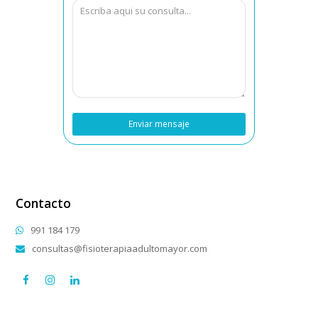
Contacto
991 184 179
consultas@fisioterapiaadultomayor.com
facebook
instagram
linkedin