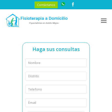
Contáctanos
O
M
M
Haga sus consultas