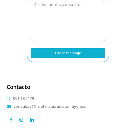
Contacto
991 184 179
consultas@fisioterapiaadultomayor.com
facebook
instagram
linkedin