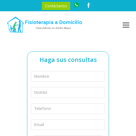
Contáctanos
O
M
M
Haga sus consultas